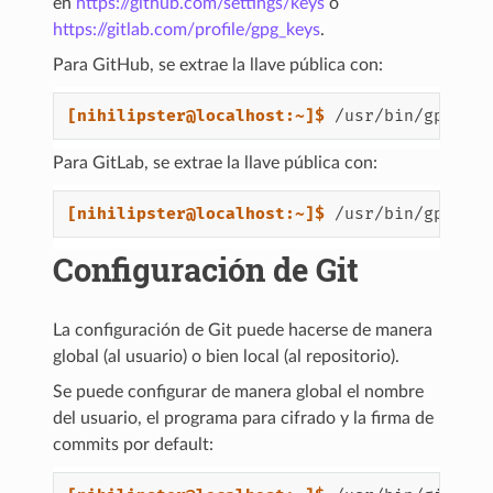
en
https://github.com/settings/keys
o
https://gitlab.com/profile/gpg_keys
.
Para GitHub, se extrae la llave pública con:
[nihilipster@localhost:~]$ 
/usr/bin/gpg2
-
Para GitLab, se extrae la llave pública con:
[nihilipster@localhost:~]$ 
/usr/bin/gpg2
-
Configuración de Git
La configuración de Git puede hacerse de manera
global (al usuario) o bien local (al repositorio).
Se puede configurar de manera global el nombre
del usuario, el programa para cifrado y la firma de
commits por default: