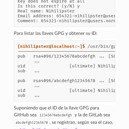
Key does not expire at all
Is this correct? (y/N) y
Real name: Nihilipster
Email address: 654321-nihilipster@users.no
Comment: 654321-nihilipster@users.noreply.
Para listar las llaves GPG y obtener su ID:
[nihilipster@localhost:~]$ 
/usr/bin/gpg2
-
---------------------------------------
pub   rsa4096/12345678abcdefgh ... [SC]
      ...
uid                 [ultimate] Nihilipster
sub   ...
pub   rsa4096/abcdefgh12345678 ... [SC]
      ...
uid                 [ultimate] Nihilipster
sub   ...
Suponiendo que el ID de la llave GPG para
GitHub sea
y la de GitLab sea
12345678abcdefgh
, se registran, según sea el caso,
abcdefgh12345678