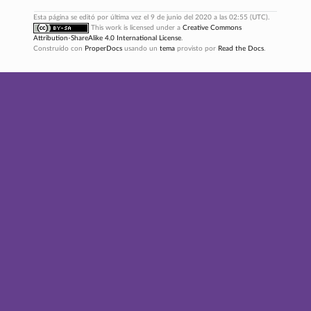
Esta página se editó por última vez el 9 de junio del 2020 a las 02:55 (UTC).
This work is licensed under a
Creative Commons
Attribution-ShareAlike 4.0 International License
.
Construído con
ProperDocs
usando un
tema
provisto por
Read the Docs
.