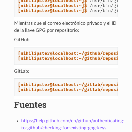
[nihilipster@localhost:~]$ 
/usr/bin/git
co
[nihilipster@localhost:~]$ 
/usr/bin/git
co
[nihilipster@localhost:~]$ 
/usr/bin/git
co
Mientras que el correo electrónico privado y el ID
de la llave GPG por repositorio:
GitHub:
[nihilipster@localhost:~/github/repositor1
[nihilipster@localhost:~/github/repositor1
GitLab:
[nihilipster@localhost:~/gitlab/repositor1
[nihilipster@localhost:~/gitlab/repositor1
Fuentes
https://help.github.com/en/github/authenticating-
to-github/checking-for-existing-gpg-keys