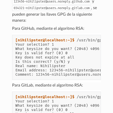
y
123456-nihilipster@users.noreply.github.com
, se
654321-nihilipster@users.noreply.gitlab.com
pueden generar las llaves GPG de la siguiente
manera:
Para GitHub, mediante el algoritmo RSA:
[nihilipster@localhost:~]$ 
/usr/bin/gpg2
Your selection? 1
What keysize do you want? (2048) 4096
Key is valid for? (0) 0
Key does not expire at all
Is this correct? (y/N) y
Real name: Nihilipster
Email address: 123456-nihilipster@users.no
Comment: 123456-nihilipster@users.noreply.
Para GitLab, mediante el algoritmo RSA:
[nihilipster@localhost:~]$ 
/usr/bin/gpg2
Your selection? 1
What keysize do you want? (2048) 4096
Key is valid for? (0) 0